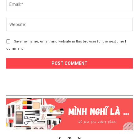
Ema
Web
Save my name, email, and website in this browser for the next time I
comment.