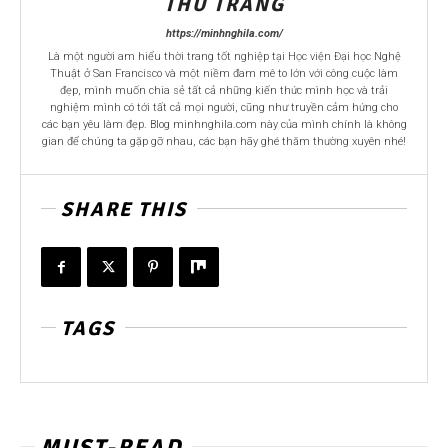
THU TRANG
https://minhnghila.com/
Là một người am hiểu thời trang tốt nghiệp tại Học viện Đại học Nghệ
Thuật ở San Francisco và một niềm đam mê to lớn với công cuộc làm
đẹp, mình muốn chia sẻ tất cả những kiến thức mình học và trải
nghiệm mình có tới tất cả mọi người, cũng như truyền cảm hứng cho
các bạn yêu làm đẹp. Blog minhnghila.com này của mình chính là không
gian để chúng ta gặp gỡ nhau, các bạn hãy ghé thăm thường xuyên nhé!
SHARE THIS
TAGS
MUST-READ