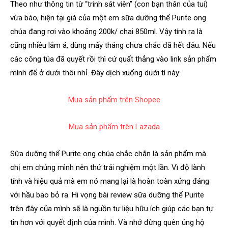
Theo như thông tin từ “trinh sát viên” (con bạn thân của tui)
vừa báo, hiện tại giá của một em sữa dưỡng thể Purite ong
chúa đang rơi vào khoảng 200k/ chai 850ml. Vậy tính ra là
cũng nhiều lắm á, dùng mấy tháng chưa chắc đã hết đâu. Nếu
các công túa đã quyết rồi thì cứ quất thẳng vào link sản phẩm
mình để ở dưới thôi nhỉ. Đây dịch xuống dưới tí này:
Mua sản phẩm trên Shopee
Mua sản phẩm trên Lazada
Sữa dưỡng thể Purite ong chúa chắc chắn là sản phẩm mà
chị em chúng mình nên thử trải nghiệm một lần. Vì độ lành
tính và hiệu quả mà em nó mang lại là hoàn toàn xứng đáng
với hầu bao bỏ ra. Hi vọng bài review sữa dưỡng thể Purite
trên đây của mình sẽ là nguồn tư liệu hữu ích giúp các bạn tự
tin hơn với quyết định của mình. Và nhớ đừng quên ủng hộ