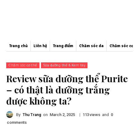
Trang chủ
Liên hệ
Trang điểm
Chăm sóc da
Chăm sóc cơ th
Chăm sóc cơ thể
Sữa dưỡng thể & Kem tay
Review sữa dưỡng thể Purite
– có thật là dưỡng trắng
được không ta?
By
Thu Trang
on
|
views
and
March 2, 2025
113
0
comments