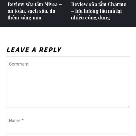
Review sữa tắm Nivea –
Review sữa tắm Charme
an toàn, sạch sâu, da
– lưu hương lâu mà lại
thêm sáng mịn
nhiều công dụng
LEAVE A REPLY
Comment:
Na