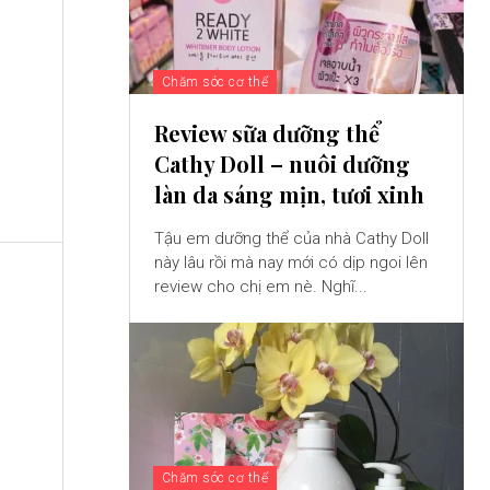
Chăm sóc cơ thể
Review sữa dưỡng thể
Cathy Doll – nuôi dưỡng
làn da sáng mịn, tươi xinh
Tậu em dưỡng thể của nhà Cathy Doll
này lâu rồi mà nay mới có dịp ngoi lên
review cho chị em nè. Nghĩ...
Chăm sóc cơ thể