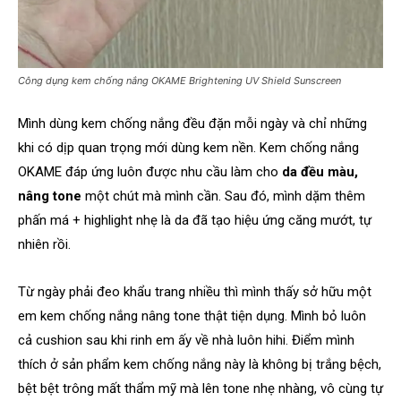
Công dụng kem chống nắng OKAME Brightening UV Shield Sunscreen
Mình dùng kem chống nắng đều đặn mỗi ngày và chỉ những
khi có dịp quan trọng mới dùng kem nền. Kem chống nắng
OKAME đáp ứng luôn được nhu cầu làm cho
da đều màu,
nâng tone
một chút mà mình cần. Sau đó, mình dặm thêm
phấn má + highlight nhẹ là da đã tạo hiệu ứng căng mướt, tự
nhiên rồi.
Từ ngày phải đeo khẩu trang nhiều thì mình thấy sở hữu một
em kem chống nắng nâng tone thật tiện dụng. Mình bỏ luôn
cả cushion sau khi rinh em ấy về nhà luôn hihi. Điểm mình
thích ở sản phẩm kem chống nắng này là không bị trắng bệch,
bệt bệt trông mất thẩm mỹ mà lên tone nhẹ nhàng, vô cùng tự