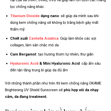
hại của tia UVA1, UVA2, UVB và giúp làm ổn định các màng
lọc chống nắng khác.
Titanium Dioxide
dạng nano
: sẽ giúp da mình sau khi
dùng kem chống nắng sẽ không bị trắng bệch gây mất
thẩm mỹ.
Chiết xuất
Centella Asiatica
: Giúp làm khỏe các sợi
collagen, làm săn chắc mô da
Cam Bergamot
: tạo hương thơm tự nhiên, thư giãn
Hyaluronic Acid
& Mini Hyaluronic Acid
: cấp ẩm sâu
đến tận tầng trung bì giúp da đủ ẩm
Với những thành phần như trên thì kem chống nắng OKAME
Brightening UV Shield Sunscreen sẽ
phù hợp với da nhạy
cảm, da đang treatment.