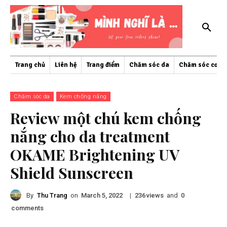
Trang chủ
Liên hệ
Trang điểm
Chăm sóc da
Chăm sóc cơ th
Chăm sóc da
Kem chống nắng
Review một chú kem chống
nắng cho da treatment
OKAME Brightening UV
Shield Sunscreen
By
Thu Trang
on
|
views
and
March 5, 2022
236
0
comments