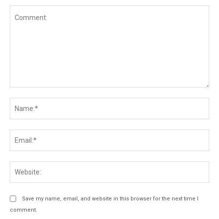
Comment:
Na
Ema
Web
Save my name, email, and website in this browser for the next time I
comment.