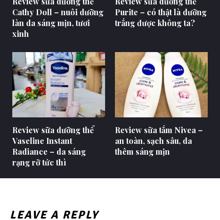
Review sữa dưỡng thể
Review sữa dưỡng thể
Cathy Doll – nuôi dưỡng
Purite – có thật là dưỡng
làn da sáng mịn, tươi
trắng được không ta?
xinh
Review sữa dưỡng thể
Review sữa tắm Nivea –
Vaseline Instant
an toàn, sạch sâu, da
Radiance – da sáng
thêm sáng mịn
rạng rỡ tức thì
LEAVE A REPLY