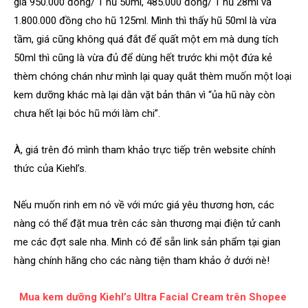
giá 950.000 đồng/ 1 hũ 50ml, 485.000 đồng/ 1 hũ 28ml và
1.800.000 đồng cho hũ 125ml. Mình thì thấy hũ 50ml là vừa
tầm, giá cũng không quá đắt để quất một em mà dung tích
50ml thì cũng là vừa đủ để dùng hết trước khi một đứa kẻ
thèm chóng chán như mình lại quay quắt thèm muốn một loại
kem dưỡng khác mà lại dằn vặt bản thân vì “ủa hũ này còn
chưa hết lại bóc hũ mới làm chi”.
À, giá trên đó mình tham khảo trực tiếp trên website chính
thức của Kiehl’s.
Nếu muốn rinh em nó về với mức giá yêu thương hơn, các
nàng có thể đặt mua trên các sàn thương mại điện tử canh
me các đợt sale nha. Mình có để sẵn link sản phẩm tại gian
hàng chính hãng cho các nàng tiện tham khảo ở dưới nè!
Mua kem dưỡng Kiehl’s Ultra Facial Cream trên Shopee