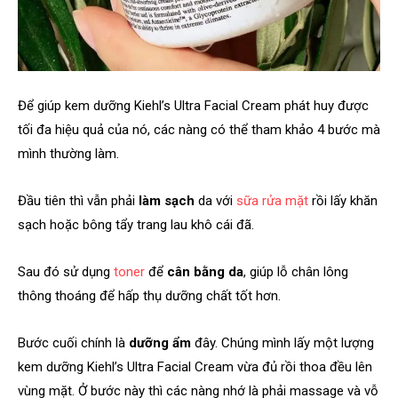
Để giúp kem dưỡng Kiehl’s Ultra Facial Cream phát huy được
tối đa hiệu quả của nó, các nàng có thể tham khảo 4 bước mà
mình thường làm.
Đầu tiên thì vẫn phải
l
àm sạch
da với
sữa rửa mặt
rồi lấy khăn
sạch hoặc bông tẩy trang lau khô cái đã.
Sau đó sử dụng
toner
để
cân bằng da
, giúp lỗ chân lông
thông thoáng để hấp thụ dưỡng chất tốt hơn.
Bước cuối chính là
dưỡng ẩm
đây. Chúng mình lấy một lượng
kem dưỡng Kiehl’s Ultra Facial Cream vừa đủ rồi thoa đều lên
vùng mặt. Ở bước này thì các nàng nhớ là phải massage và vỗ