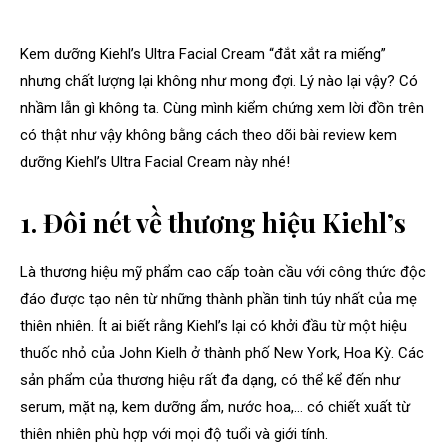
Kem dưỡng Kiehl’s Ultra Facial Cream “đắt xắt ra miếng”
nhưng chất lượng lại không như mong đợi. Lý nào lại vậy? Có
nhầm lẫn gì không ta. Cùng mình kiểm chứng xem lời đồn trên
có thật như vậy không bằng cách theo dõi bài review kem
dưỡng Kiehl’s Ultra Facial Cream này nhé!
1. Đôi nét về thương hiệu Kiehl’s
Là thương hiệu mỹ phẩm cao cấp toàn cầu với công thức độc
đáo được tạo nên từ những thành phần tinh túy nhất của mẹ
thiên nhiên. Ít ai biết rằng Kiehl’s lại có khởi đầu từ một hiệu
thuốc nhỏ của John Kielh ở thành phố New York, Hoa Kỳ. Các
sản phẩm của thương hiệu rất đa dạng, có thể kể đến như
serum, mặt nạ, kem dưỡng ẩm, nước hoa,… có chiết xuất từ
thiên nhiên phù hợp với mọi độ tuổi và giới tính.