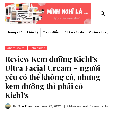
Trang chủ
Liên hệ
Trang điểm
Chăm sóc da
Chăm sóc cơ th
Chăm sóc da
Kem dưỡng
Review Kem dưỡng Kiehl’s
Ultra Facial Cream – người
yêu có thể không có, nhưng
kem dưỡng thì phải có
Kiehl’s
By
Thu Trang
on
|
views
and
comments
June 27, 2022
214
0