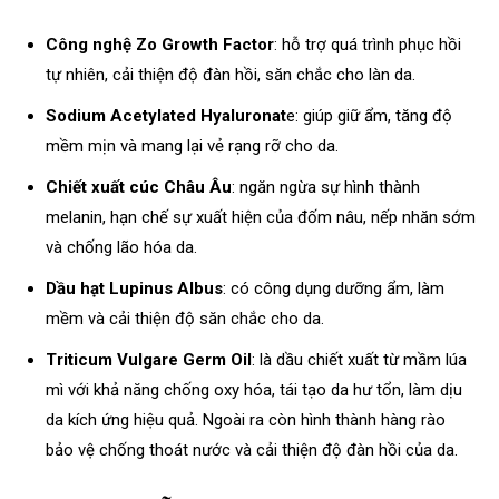
Công nghệ Zo Growth Factor
: hỗ trợ quá trình phục hồi
tự nhiên, cải thiện độ đàn hồi, săn chắc cho làn da.
Sodium Acetylated Hyaluronat
e: giúp giữ ẩm, tăng độ
mềm mịn và mang lại vẻ rạng rỡ cho da.
Chiết xuất cúc Châu Âu
: ngăn ngừa sự hình thành
melanin, hạn chế sự xuất hiện của đốm nâu, nếp nhăn sớm
và chống lão hóa da.
Dầu hạt Lupinus Albus
: có công dụng dưỡng ẩm, làm
mềm và cải thiện độ săn chắc cho da.
Triticum Vulgare Germ Oil
: là dầu chiết xuất từ mầm lúa
mì với khả năng chống oxy hóa, tái tạo da hư tổn, làm dịu
da kích ứng hiệu quả. Ngoài ra còn hình thành hàng rào
bảo vệ chống thoát nước và cải thiện độ đàn hồi của da.