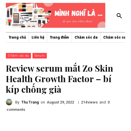
Trang chủ
Liên hệ
Trang điểm
Chăm sóc da
Chăm sóc cơ th
Chăm sóc da
Serum
Review serum mắt Zo Skin
Health Growth Factor – bí
kíp chống già
By
Thu Trang
on
|
views
and
August 29, 2022
214
0
comments