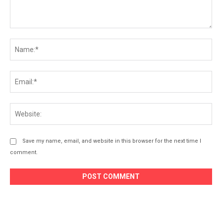
Comment:
Na
Ema
Web
Save my name, email, and website in this browser for the next time I
comment.