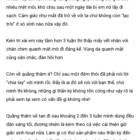
nhiêu mệt mỏi, khó chịu sau một ngày dài bị em nó lấy đi
sạch. Cảm giác như mắt đã trở về với ta chứ không còn “lạc
trôi” ở xó xỉnh nào nữa vậy đó.
Kiên trì xài em này tầm hơn 3 tuần thì thấy mấy vết nhăn với
chân chim quanh mắt mờ đi đáng kể. Vùng da quanh mắt
cũng săn chắc, đàn hồi hơn.
Còn về quầng thâm á? Chỉ sau một đêm thôi đã phải nói lời
“chia tay” với mình rồi. Đấy là ai đó sẽ nói với bạn thế, chứ
mình thì không, những gì thần kỳ không tốn công như vậy rõ là
phải xem lại xem có vấn đề gì không nhé!
Quầng thâm sẽ tan đi sau khoảng 2 đến 3 tuần mình dùng đều
đặn sáng tối, đương nhiên là kèm theo cả việc cải thiện giờ
giấc sinh hoạt nữa. Làm gì có thứ sản phẩm nào thần kỳ đến