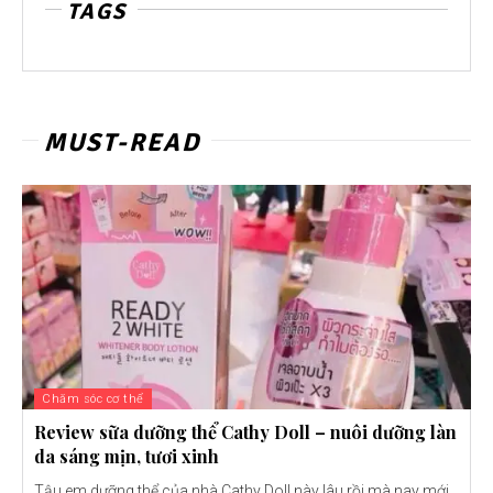
TAGS
MUST-READ
Chăm sóc cơ thể
Review sữa dưỡng thể Cathy Doll – nuôi dưỡng làn
da sáng mịn, tươi xinh
Tậu em dưỡng thể của nhà Cathy Doll này lâu rồi mà nay mới