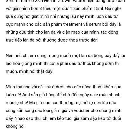
Serum mắt Zo Skin Health Growth Factor hiện đang được bán
với giá nhỉnh hơn 3 triệu một xíu/ 1 sản phẩm 15ml. Giá nghe
qua cũng hơi giật mình nhỉ nhưng lâu này mình luôn đầu tư
cực mạnh cho các sản phẩm treatment và serum bởi đây là
những cứu tinh cho làn da và diện mạo của mình, tác động
trực tiếp lên da bởi thường được thoa trước tiên.
Nên nếu chị em cũng mong muốn một làn da bóng bẩy đẩy lùi
lão hoá giống mình thì cứ là phải đầu tư thôi, không sớm thì
muộn, mình nói thật đấy!
Mình thả nhẹ vài cái link ở dưới cho các nàng tham khảo qua
luôn nè! Add sẵn giỏ hàng để chờ đến ngày sale múc nhanh
múc lẹ nhé! Mà giờ các sàn thương mại nở rộ nên lúc nào
cũng sẵn sàng các loại giảm giá và voucher cho chúng mình
đấy. Nhào dzô thui chị em kẻo tuổi già sầm sập kéo tới đuổi
không nổi.