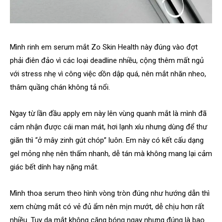
Mình rinh em serum mắt Zo Skin Health này đúng vào đợt
phải điên đảo vì các loại deadline nhiều, cộng thêm mất ngủ
với stress nhẹ vì công việc dồn dập quá, nên mắt nhăn nheo,
thâm quầng chán không tả nổi.
Ngay từ lần đầu apply em này lên vùng quanh mắt là mình đã
cảm nhận được cái man mát, hơi lạnh xíu nhưng dùng để thư
giãn thì “ở mây zinh gút chóp” luôn. Em này có kết cấu dạng
gel mỏng nhẹ nên thấm nhanh, dễ tán mà không mang lại cảm
giác bết dính hay nặng mắt.
Mình thoa serum theo hình vòng tròn đúng như hướng dẫn thì
xem chừng mắt có vẻ đủ ẩm nên mịn mướt, dễ chịu hơn rất
nhiều. Tuy da mắt không căng bóng ngay nhưng đúng là bao