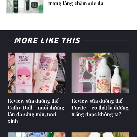
trong làng chăm sóc da
MORE LIKE THIS
Review sữa dưỡng thể
Review sữa dưỡng thể
Cathy Doll – nuôi dưỡng
Purite – có thật là dưỡng
làn da sáng mịn, tươi
trắng được không ta?
xinh